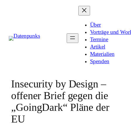
Zum
Inhalt
Über
springen
Vorträge und Wor
Termine
Artikel
Materialien
Spenden
Insecurity by Design –
offener Brief gegen die
„GoingDark“ Pläne der
EU