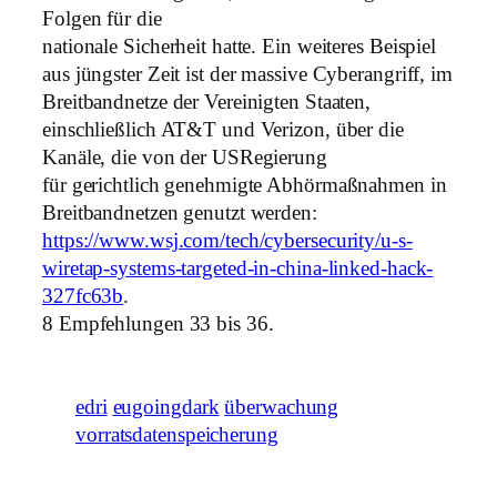
Folgen für die
nationale Sicherheit hatte. Ein weiteres Beispiel
aus jüngster Zeit ist der massive Cyberangriff, im
Breitbandnetze der Vereinigten Staaten,
einschließlich AT&T und Verizon, über die
Kanäle, die von der USRegierung
für gerichtlich genehmigte Abhörmaßnahmen in
Breitbandnetzen genutzt werden:
https://www.wsj.com/tech/cybersecurity/u-s-
wiretap-systems-targeted-in-china-linked-hack-
327fc63b
.
8 Empfehlungen 33 bis 36.
edri
eugoingdark
überwachung
vorratsdatenspeicherung