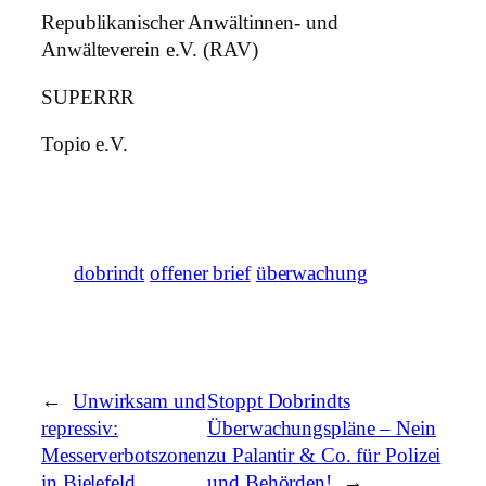
Republikanischer Anwältinnen- und
Anwälteverein e.V. (RAV)
SUPERRR
Topio e.V.
dobrindt
offener brief
überwachung
←
Unwirksam und
Stoppt Dobrindts
repressiv:
Überwachungspläne – Nein
Messerverbotszonen
zu Palantir & Co. für Polizei
in Bielefeld
und Behörden!
→