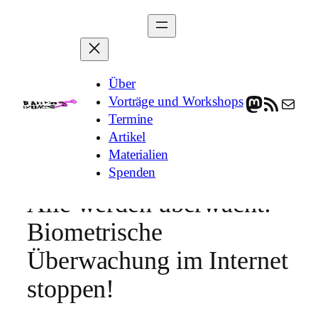
Zum
Inhalt
springen
Über
Vorträge und Workshops
Mastodon
RSS-Feed
E-Mail
Termine
Artikel
Materialien
Spenden
Alle werden überwacht:
Biometrische
Überwachung im Internet
stoppen!