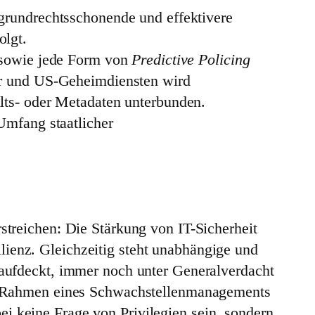
grundrechtsschonende und effektivere
olgt.
n sowie jede Form von
Predictive Policing
r und US-Geheimdiensten wird
lts- oder Metadaten unterbunden.
Umfang staatlicher
rstreichen: Die Stärkung von IT-Sicherheit
lienz. Gleichzeitig steht unabhängige und
t aufdeckt, immer noch unter Generalverdacht
 im Rahmen eines Schwachstellenmanagements
i keine Frage von Privilegien sein, sondern