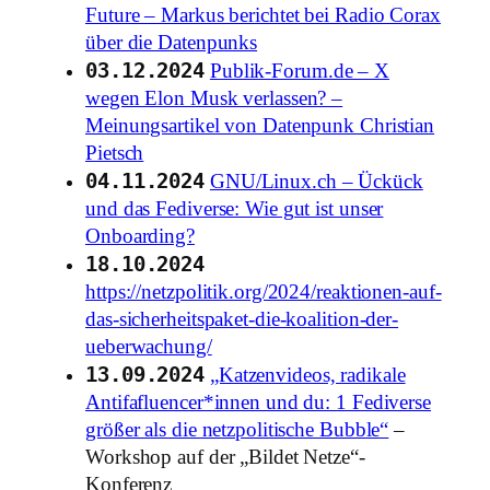
Future – Markus berichtet bei Radio Corax
über die Datenpunks
03.12.2024
Publik-Forum.de – X
wegen Elon Musk verlassen? –
Meinungsartikel von Datenpunk Christian
Pietsch
04.11.2024
GNU/Linux.ch – Ückück
und das Fediverse: Wie gut ist unser
Onboarding?
18.10.2024
https://netzpolitik.org/2024/reaktionen-auf-
das-sicherheitspaket-die-koalition-der-
ueberwachung/
13.09.2024
„Katzenvideos, radikale
Antifafluencer*innen und du: 1 Fediverse
größer als die netzpolitische Bubble“
–
Workshop auf der „Bildet Netze“-
Konferenz