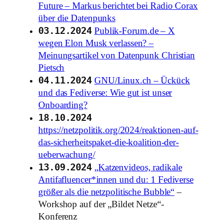
Future – Markus berichtet bei Radio Corax
über die Datenpunks
03.12.2024
Publik-Forum.de – X
wegen Elon Musk verlassen? –
Meinungsartikel von Datenpunk Christian
Pietsch
04.11.2024
GNU/Linux.ch – Ückück
und das Fediverse: Wie gut ist unser
Onboarding?
18.10.2024
https://netzpolitik.org/2024/reaktionen-auf-
das-sicherheitspaket-die-koalition-der-
ueberwachung/
13.09.2024
„Katzenvideos, radikale
Antifafluencer*innen und du: 1 Fediverse
größer als die netzpolitische Bubble“
–
Workshop auf der „Bildet Netze“-
Konferenz