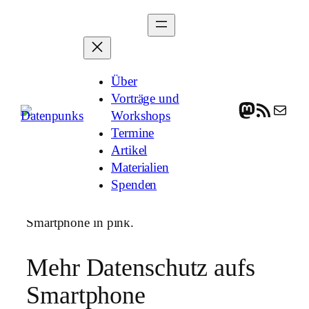
Zum
Inhalt
springen
Über
Vorträge und
Mastodon
RSS-Feed
E-Mail
Workshops
Termine
Artikel
Materialien
Spenden
Mehr Datenschutz aufs
Smartphone